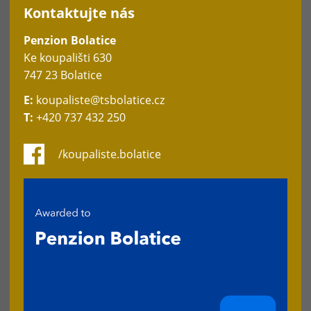
Kontaktujte nás
Penzion Bolatice
Ke koupališti 630
747 23 Bolatice
E:
koupaliste@tsbolatice.cz
T:
+420 737 432 250
/koupaliste.bolatice