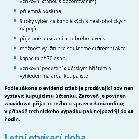
Galerie
venkovní stánek s občerstvením)
příjemná obsluha
Kontakt
široký výběr z alkoholických a nealkoholických
nápojů
příjemné posezení u dobrého pivečka
možnost využití pro soukromé či firemní akce
kapacita až 70 osob
venkovní posezení s dětským hřištěm a
výhledem na areál koupaliště
Podle zákona o evidenci tržeb je prodávající povinen
vystavit kupujícímu účtenku. Zároveň je povinen
zaevidovat přijatou tržbu u správce daně online;
v případě technického výpadku pak nejpozději do 48
hodin.
Letní otvírací doba