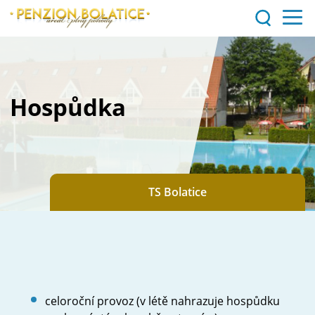
Hlavní stránka
Penzion
Hospůdka
Koupaliště
Fitness
Spinning
TS Bolatice
Sauna
Hospůdka
Salónek
celoroční provoz (v létě nahrazuje hospůdku