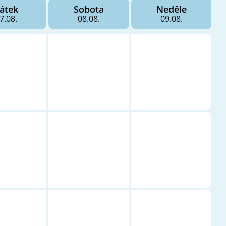
átek
Sobota
Neděle
7.08.
08.08.
09.08.