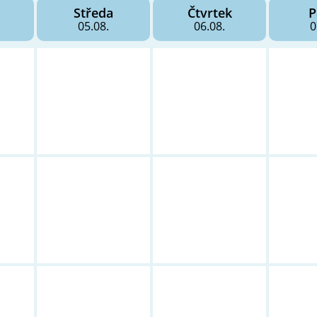
Středa
Čtvrtek
P
05.08.
06.08.
0